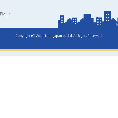
2-17
Copyright (C) GoodTradeJapan co.,ltd. All Rights Reserved.